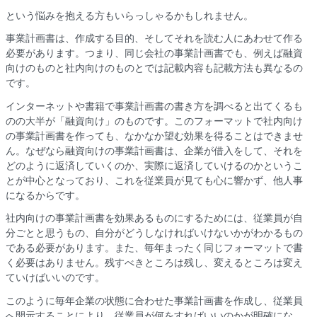
という悩みを抱える方もいらっしゃるかもしれません。
事業計画書は、作成する目的、そしてそれを読む人にあわせて作る
必要があります。つまり、同じ会社の事業計画書でも、例えば融資
向けのものと社内向けのものとでは記載内容も記載方法も異なるの
です。
インターネットや書籍で事業計画書の書き方を調べると出てくるも
のの大半が「融資向け」のものです。このフォーマットで社内向け
の事業計画書を作っても、なかなか望む効果を得ることはできませ
ん。なぜなら融資向けの事業計画書は、企業が借入をして、それを
どのように返済していくのか、実際に返済していけるのかというこ
とが中心となっており、これを従業員が見ても心に響かず、他人事
になるからです。
社内向けの事業計画書を効果あるものにするためには、従業員が自
分ごとと思うもの、自分がどうしなければいけないかがわかるもの
である必要があります。また、毎年まったく同じフォーマットで書
く必要はありません。残すべきところは残し、変えるところは変え
ていけばいいのです。
このように毎年企業の状態に合わせた事業計画書を作成し、従業員
へ開示することにより、従業員が何をすればいいのかが明確にな